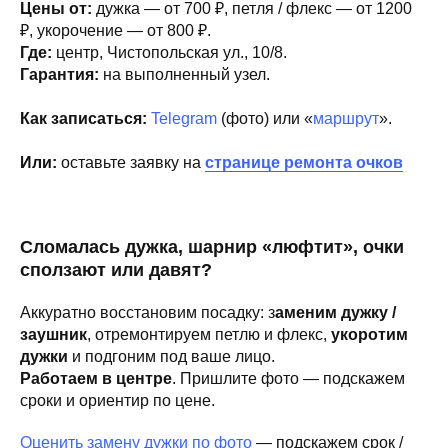
Цены от:
дужка — от 700 ₽, петля / флекс — от 1200
₽, укорочение — от 800 ₽.
Где:
центр, Чистопольская ул., 10/8.
Гарантия:
на выполненный узел.
Как записаться:
Telegram
(фото) или «
маршрут
».
Или:
оставьте заявку на
странице ремонта очков
Сломалась дужка, шарнир «люфтит», очки
сползают или давят?
Аккуратно восстановим посадку: з
аменим дужку /
заушник
, отремонтируем петлю и флекс,
укоротим
дужки
и подгоним под ваше лицо.
Работаем в центре
. Пришлите фото — подскажем
сроки и ориентир по цене.
Оценить замену дужки по фото
— подскажем срок /