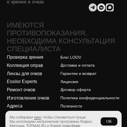
Essilor Experts
Лицензия
Ремонт очков
Договор оферта
Изготовление очков
Политика конфиденциальности
Адреса
Полезности
О бренде
Безопасность платежей
ООО "ЛУВ". Адрес: 677014, Республика Саха (Якутия), г.о. город
Якутск, г. Якутск, Пер. В.Сапожникова, д. 10 ОГРН: 1221400010919
ИНН: 1400014070 КПП: 140001001 Почта: info@loov.ru
© 2026, LOOV. Все права защищены.
Мы собираем
куки
, чтобы становиться лучше.
Мы используем метрические программы Яндекс.
ОК
Метрика, TOP.MAIL.RU и Roistat
подробнее