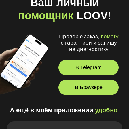
Проверю заказ,
помогу
с гарантией и запишу
на диагностику
В Telegram
В Браузере
А ещё в моём приложении
удобно
:
🧾 Хранить рецепты и историю покупок
🩺 Смотреть рекомендации
оптометриста и получать напоминания
💪 Делать упражнения для глаз
⏳ Смотреть статус заказов
© 2026, LOOV.
Все права защищены.