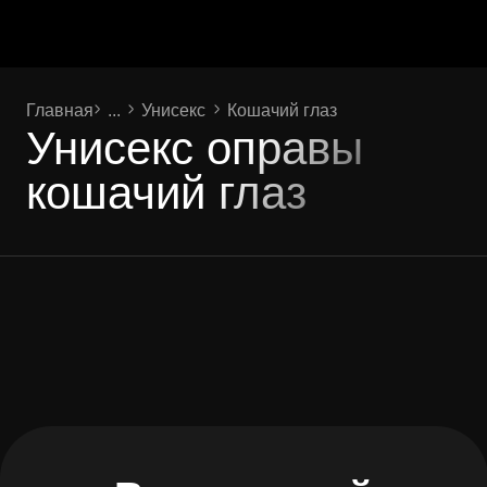
Главная
...
Унисекс
Кошачий глаз
Унисекс оправы
кошачий глаз
Ваш личный
помощник
LOOV
!