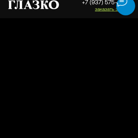
Адреса
Полезности
О бренде
Безопасность платежей
ООО "ЛУВ". Адрес: 677014, Республика Саха (Якутия), г.о. город Якутск, г.
Якутск, Пер. В.Сапожникова, д. 10 ОГРН: 1221400010919 ИНН: 1400014070
КПП: 140001001 Почта: info@loov.ru
© 2026, LOOV. Все права защищены.