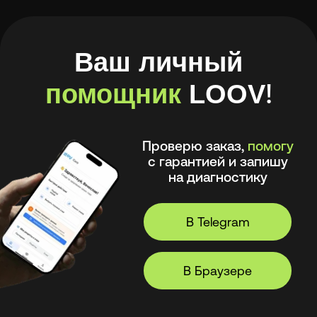
В Telegram
В Браузере
:
А ещё в моём приложении
удобно
🧾 Хранить рецепты и историю покупок
🩺 Смотреть рекомендации
оптометриста и получать напоминания
💪 Делать упражнения для глаз
⏳ Смотреть статус заказов
© 2026, LOOV.
Все права защищены.