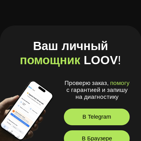
Проверю заказ,
помогу
с гарантией и запишу
на диагностику
В Telegram
В Браузере
А ещё в моём приложении
удобно
:
🧾 Хранить рецепты и историю покупок
🩺 Смотреть рекомендации
оптометриста и получать напоминания
💪 Делать упражнения для глаз
⏳ Смотреть статус заказов
© 2026, LOOV.
Все права защищены.