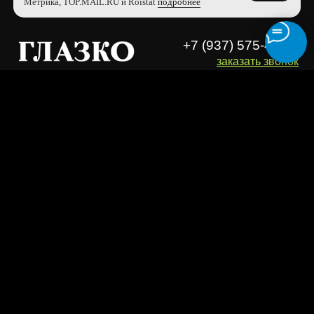
Метрика, TOP.MAIL.RU и Roistat
подробнее
Ремонт очков
Договор оферта
Изготовление очков
Политика конфиденциальности
Адреса
Полезности
О бренде
Безопасность платежей
ООО "ЛУВ". Адрес: 677014, Республика Саха (Якутия), г.о. город
Якутск, г. Якутск, Пер. В.Сапожникова, д. 10 ОГРН: 1221400010919
ИНН: 1400014070 КПП: 140001001 Почта: info@loov.ru
© 2026, LOOV. Все права защищены.