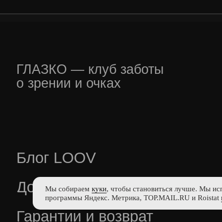
Мы собираем
куки
, чтобы становиться лучше. Мы ис
программы Яндекс. Метрика, TOP.MAIL.RU и Roistat