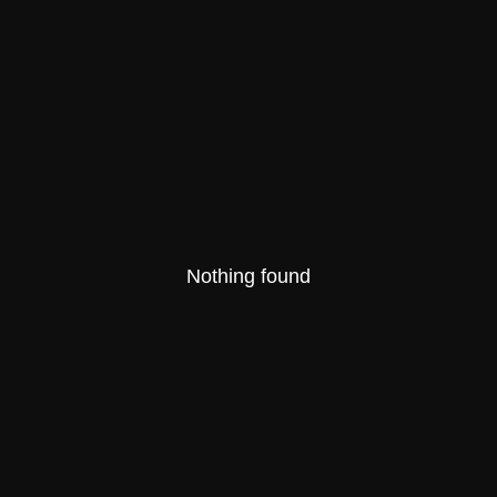
+7 (937) 575-44-91
Nothing found
заказать звонок
Связаться с нами