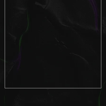
Ваш личный
помощник
LOOV
!