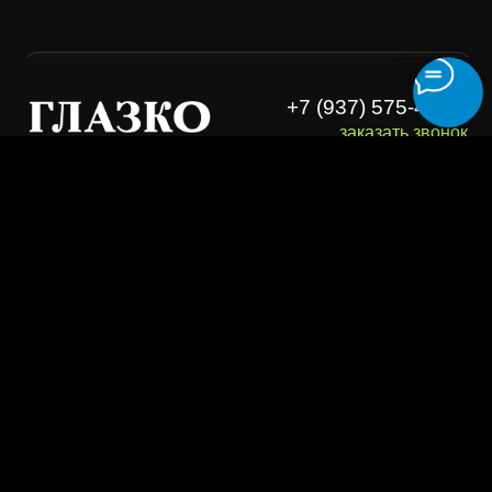
Essilor Experts
Лицензия
Ремонт очков
Договор оферта
Изготовление очков
Политика конфиденциальности
Адреса
Полезности
О бренде
Безопасность платежей
ООО "ЛУВ". Адрес: 677014, Республика Саха (Якутия), г.о. город
Якутск, г. Якутск, Пер. В.Сапожникова, д. 10 ОГРН: 1221400010919
ИНН: 1400014070 КПП: 140001001 Почта: info@loov.ru
© 2026, LOOV. Все права защищены.