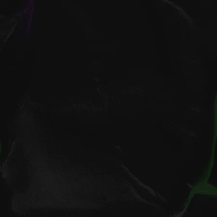
кутск, Пер. В.Сапожникова, д.
v.ru
© 2026, LOOV.
Все права защищены.