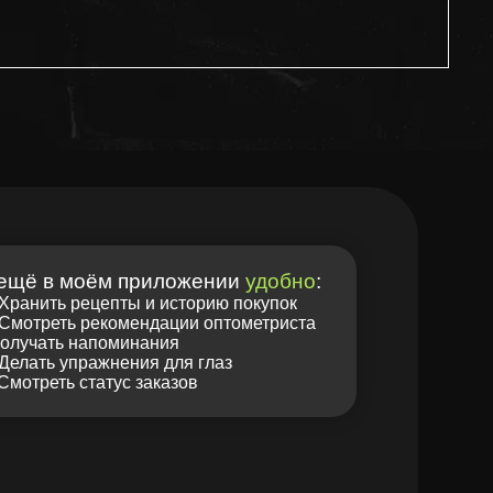
 приложении
удобно
:
ты и историю покупок
омендации оптометриста
минания
ения для глаз
с заказов