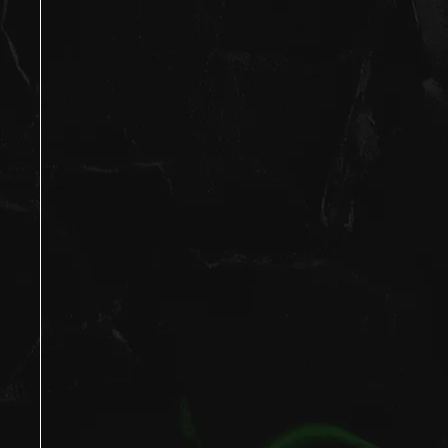
© 202
ГЛАЗКО — клуб заботы
о зрении и очках
Проверка зрения
Блог LOOV
Коллекция оправ
Доставка и оплата