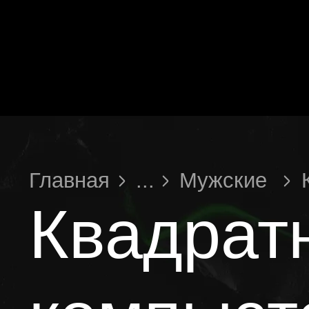
Главная
...
Мужские
Квадратная
Квадратные
компьютерные очк
для мужчин