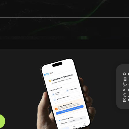
А ещё в моём
🧾 Хранить рецеп
🩺 Смотреть рек
и получать напо
💪 Делать упражн
⏳ Смотреть стату