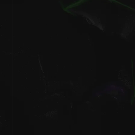
Линзы для очков
Гарантии и возврат
Essilor Experts
Лицензия
Ремонт очков
Договор оферта
Изготовление очков
Политика конфиденциальности
Адреса
Полезности
О бренде
Безопасность платежей
ООО "ЛУВ". Адрес: 677014, Республика Саха (Якутия), г.о. город Якутск, г. Я
10 ОГРН: 1221400010919 ИНН: 1400014070 КПП: 140001001 Почта: info@loo
ИМЕЮТСЯ ПРОТИВОПОКАЗАНИЯ,
НЕОБХОДИМА КОНСУЛЬТАЦИЯ
СПЕЦИАЛИСТА