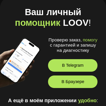
помощник
LOOV
!
Проверю заказ,
помогу
с гарантией и запишу
на диагностику
В Telegram
В Браузере
А ещё в моём приложении
удобно
:
🧾 Хранить рецепты и историю покупок
🩺 Смотреть рекомендации
оптометриста и получать напоминания
💪 Делать упражнения для глаз
⏳ Смотреть статус заказов
© 2026, LOOV.
Все права защищены.