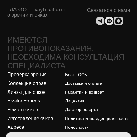
Коллекция оправ
Доставка и оплата
Линзы для очков
Гарантии и возврат
Essilor Experts
Лицензия
Ремонт очков
Договор оферта
Изготовление очков
Политика конфиденциальности
Адреса
Полезности
О бренде
Безопасность платежей
ООО "ЛУВ". Адрес: 677014, Республика Саха (Якутия), г.о. город
Якутск, г. Якутск, Пер. В.Сапожникова, д. 10 ОГРН: 1221400010919
ИНН: 1400014070 КПП: 140001001 Почта: info@loov.ru
© 2026, LOOV. Все права защищены.